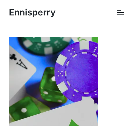
Ennisperry