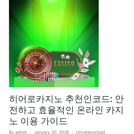
히어로카지노 추천인코드: 안
전하고 효율적인 온라인 카지
노 이용 가이드
By
admin
January 30, 2026
Uncategorized