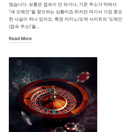
많습니다. 보통은 접속이 안 되거나, 기존 주소가 막혀서
“새 도메인”을 찾으려는 상황이죠.하지만 여기서 가장 중요
한 사실이 하나 있어요. 특정 카지노/도박 사이트의 ‘도메인
(접속 주소)’을…
Read More