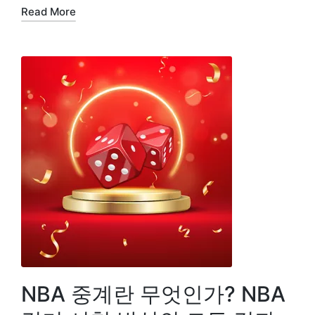
Read More
NBA 중계란 무엇인가? NBA