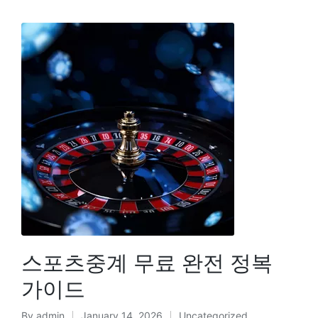
스포츠중계 무료 완전 정복
가이드
By
admin
January 14, 2026
Uncategorized