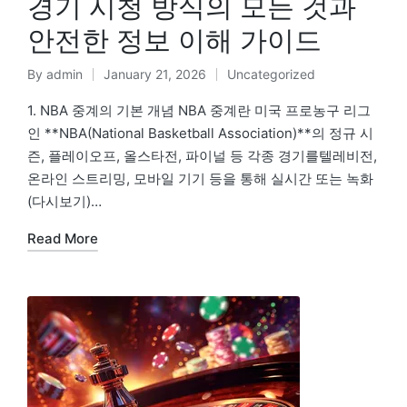
경기 시청 방식의 모든 것과
안전한 정보 이해 가이드
By
admin
January 21, 2026
Uncategorized
Posted
Posted
by
in
1. NBA 중계의 기본 개념 NBA 중계란 미국 프로농구 리그
인 **NBA(National Basketball Association)**의 정규 시
즌, 플레이오프, 올스타전, 파이널 등 각종 경기를텔레비전,
온라인 스트리밍, 모바일 기기 등을 통해 실시간 또는 녹화
(다시보기)…
Read More