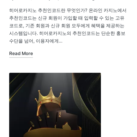
Posted
Posted
by
in
히어로카지노 추천인코드란 무엇인가? 온라인 카지노에서
추천인코드는 신규 회원이 가입할 때 입력할 수 있는 고유
코드로, 기존 회원과 신규 회원 모두에게 혜택을 제공하는
시스템입니다. 히어로카지노의 추천인코드는 단순한 홍보
수단을 넘어, 이용자에게…
Read More