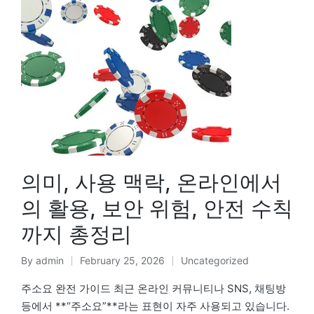
의미, 사용 맥락, 온라인에서
의 활용, 보안 위험, 안전 수칙
까지 총정리
By
admin
February 25, 2026
Uncategorized
Posted
Posted
by
in
주소요 완전 가이드 최근 온라인 커뮤니티나 SNS, 채팅방
등에서 **“주소요”**라는 표현이 자주 사용되고 있습니다.