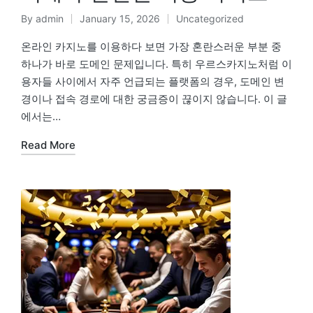
By
admin
January 15, 2026
Uncategorized
Posted
Posted
by
in
온라인 카지노를 이용하다 보면 가장 혼란스러운 부분 중
하나가 바로 도메인 문제입니다. 특히 우르스카지노처럼 이
용자들 사이에서 자주 언급되는 플랫폼의 경우, 도메인 변
경이나 접속 경로에 대한 궁금증이 끊이지 않습니다. 이 글
에서는…
Read More