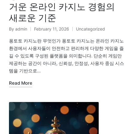
거운 온라인 카지노 경험의
새로운 기준
By
admin
February 11, 2026
Uncategorized
Posted
Posted
by
in
퐁토토 카지노란 무엇인가 퐁토토 카지노는 온라인 카지노
환경에서 사용자들이 안전하고 편리하게 다양한 게임을 즐
길 수 있도록 구성된 플랫폼을 의미합니다. 단순히 게임만
제공하는 공간이 아니라, 신뢰성, 안정성, 사용자 중심 시스
템을 기반으로…
Read More