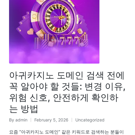
아귀카지노 도메인 검색 전에
꼭 알아야 할 것들: 변경 이유,
위험 신호, 안전하게 확인하
는 방법
By
admin
February 5, 2026
Uncategorized
Posted
Posted
by
in
요즘 “아귀카지노 도메인” 같은 키워드로 검색하는 분들이