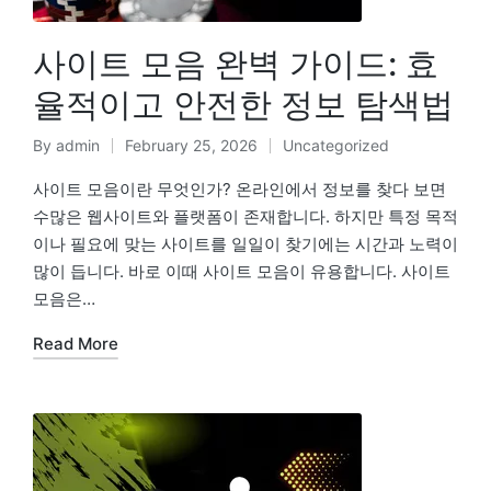
사이트 모음 완벽 가이드: 효
율적이고 안전한 정보 탐색법
By
admin
February 25, 2026
Uncategorized
Posted
Posted
by
in
사이트 모음이란 무엇인가? 온라인에서 정보를 찾다 보면
수많은 웹사이트와 플랫폼이 존재합니다. 하지만 특정 목적
이나 필요에 맞는 사이트를 일일이 찾기에는 시간과 노력이
많이 듭니다. 바로 이때 사이트 모음이 유용합니다. 사이트
모음은…
Read More