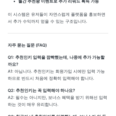
월간 추천왕 이벤트로 추가 리워드 획득 가능
이 시스템은 유저들이 자연스럽게 플랫폼을 홍보하면
서 추가 수익까지 얻을 수 있는 구조입니다.
자주 묻는 질문 (FAQ)
Q1: 추천인키 입력을 깜빡했는데, 나중에 추가 가능할
까요?
A1: 아닙니다. 추천인키는 회원가입 시에만 입력 가능
하므로 반드시 처음에 정확히 입력해야 합니다.
Q2: 추천인키는 꼭 입력해야 하나요?
A2: 필수는 아니지만, 보너스 혜택을 받기 위해선 입력
하는 것이 매우 유리합니다.