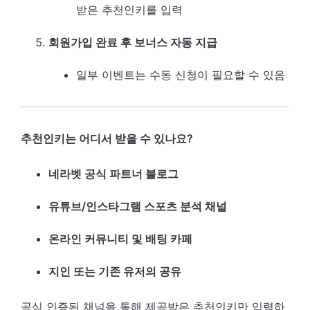
받은 추천인키를 입력
회원가입 완료 후 보너스 자동 지급
일부 이벤트는 수동 신청이 필요할 수 있음
추천인키는 어디서 받을 수 있나요?
네라벳 공식 파트너 블로그
유튜브/인스타그램 스포츠 분석 채널
온라인 커뮤니티 및 배팅 카페
지인 또는 기존 유저의 공유
공식 인증된 채널을 통해 제공받은 추천인키만 입력하