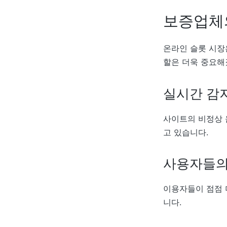
보증업체
온라인 슬롯 시장
할은 더욱 중요해
실시간 감지
사이트의 비정상 
고 있습니다.
사용자들의
이용자들이 점점 
니다.