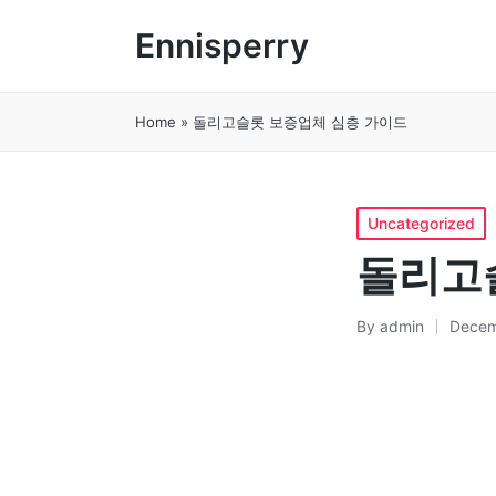
Ennisperry
Home
»
돌리고슬롯 보증업체 심층 가이드
Posted
Uncategorized
in
돌리고
By
admin
Decem
Posted
by