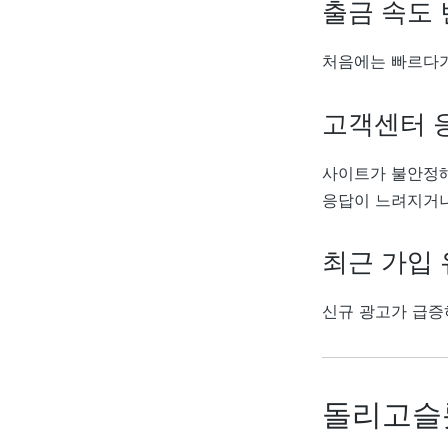
출금 속도
처음에는 빠르다가
고객센터 
사이트가 불안정해
응답이 느려지거나
최근 가입 
신규 광고가 급증
돌리고슬