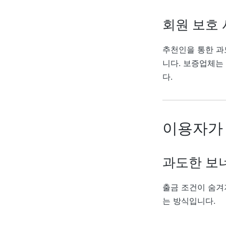
회원 보호
추천인을 통한 과도
니다. 보증업체는
다.
이용자가 
과도한 보
출금 조건이 숨겨
는 방식입니다.