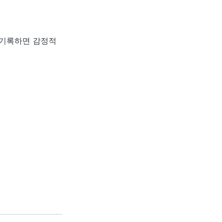
 기록하면 감정적