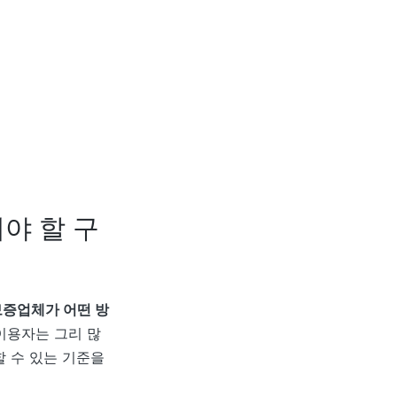
야 할 구
보증업체가 어떤 방
이용자는 그리 많
할 수 있는 기준을