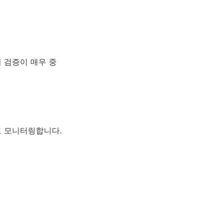
 검증이 매우 중
로 모니터링합니다.