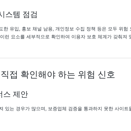
 시스템 점검
한 유입, 홍보 채널 남용, 개인정보 수집 정책 등은 모두 위험 
 이런 요소를 세부적으로 확인하여 이용자 보호 체계가 갖춰져
직접 확인해야 하는 위험 신호
너스 제안
져 있는 경우가 많으며, 보증업체 검증을 통과하지 못한 사이트