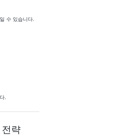
일 수 있습니다.
다.
 전략