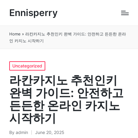
Ennisperry
Home
»
라칸카지노 추천인키 완벽 가이드: 안전하고 든든한 온라
인 카지노 시작하기
Posted
Uncategorized
in
라칸카지노 추천인키
완벽 가이드: 안전하고
든든한 온라인 카지노
시작하기
By
admin
June 20, 2025
Posted