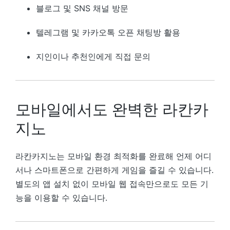
블로그 및 SNS 채널 방문
텔레그램 및 카카오톡 오픈 채팅방 활용
지인이나 추천인에게 직접 문의
모바일에서도 완벽한 라칸카
지노
라칸카지노는 모바일 환경 최적화를 완료해 언제 어디
서나 스마트폰으로 간편하게 게임을 즐길 수 있습니다.
별도의 앱 설치 없이 모바일 웹 접속만으로도 모든 기
능을 이용할 수 있습니다.