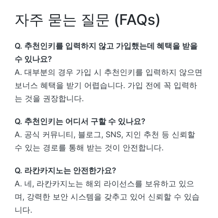
자주 묻는 질문 (FAQs)
Q. 추천인키를 입력하지 않고 가입했는데 혜택을 받을
수 있나요?
A. 대부분의 경우 가입 시 추천인키를 입력하지 않으면
보너스 혜택을 받기 어렵습니다. 가입 전에 꼭 입력하
는 것을 권장합니다.
Q. 추천인키는 어디서 구할 수 있나요?
A. 공식 커뮤니티, 블로그, SNS, 지인 추천 등 신뢰할
수 있는 경로를 통해 받는 것이 안전합니다.
Q. 라칸카지노는 안전한가요?
A. 네, 라칸카지노는 해외 라이선스를 보유하고 있으
며, 강력한 보안 시스템을 갖추고 있어 신뢰할 수 있습
니다.