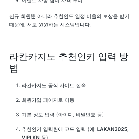
이벤트 자동 참여 자격 부여
신규 회원뿐 아니라 추천인도 일정 비율의 보상을 받기
때문에, 서로 윈윈하는 시스템입니다.
라칸카지노 추천인키 입력 방
법
라칸카지노 공식 사이트 접속
회원가입 페이지로 이동
기본 정보 입력 (아이디, 비밀번호 등)
추천인키 입력란에 코드 입력 (예:
LAKAN2025
,
VIPLKN
등)