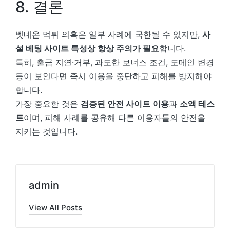
8. 결론
벳네온 먹튀 의혹은 일부 사례에 국한될 수 있지만,
사
설 베팅 사이트 특성상 항상 주의가 필요
합니다.
특히, 출금 지연·거부, 과도한 보너스 조건, 도메인 변경
등이 보인다면 즉시 이용을 중단하고 피해를 방지해야
합니다.
가장 중요한 것은
검증된 안전 사이트 이용
과
소액 테스
트
이며, 피해 사례를 공유해 다른 이용자들의 안전을
지키는 것입니다.
admin
View All Posts