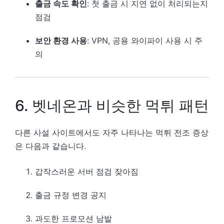
출금 속도 확인
: 첫 출금 시 지연 없이 처리되는지
점검
보안 환경 사용
: VPN, 공용 와이파이 사용 시 주
의
6. 벳네온과 비슷한 먹튀 패턴
다른 사설 사이트에서도 자주 나타나는 먹튀 전조 증상
은 다음과 같습니다.
갑작스러운 서버 점검 잦아짐
출금 규정 변경 공지
과도한 프로모션 남발