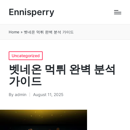
Ennisperry
Home
»
벳네온 먹튀 완벽 분석 가이드
Posted
Uncategorized
in
벳네온 먹튀 완벽 분석
가이드
By
admin
August 11, 2025
Posted
by