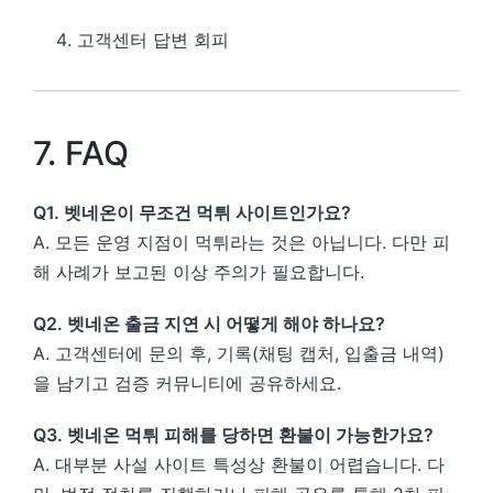
고객센터 답변 회피
7. FAQ
Q1. 벳네온이 무조건 먹튀 사이트인가요?
A. 모든 운영 지점이 먹튀라는 것은 아닙니다. 다만 피
해 사례가 보고된 이상 주의가 필요합니다.
Q2. 벳네온 출금 지연 시 어떻게 해야 하나요?
A. 고객센터에 문의 후, 기록(채팅 캡처, 입출금 내역)
을 남기고 검증 커뮤니티에 공유하세요.
Q3. 벳네온 먹튀 피해를 당하면 환불이 가능한가요?
A. 대부분 사설 사이트 특성상 환불이 어렵습니다. 다