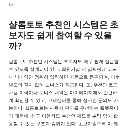
다.
샬롬토토 추천인 시스템은 초
보자도 쉽게 참여할 수 있을
까?
샬롬토토 추천인 시스템은 초보자도 매우 쉽게 접근할
수 있도록 설계되어 있다. 회원가입 시 입력란에 코드
나 닉네임만 정확히 입력하면 자동으로 등록되며, 이후
별도의 절차 없이 보너스가 지급된다. 또, 추천인 코드
사용 이력이나 보너스 내역은 마이페이지에서 간편하
게 확인할 수 있고, 고객센터를 통해 실시간 문의도 가
능하다. 샬롬토토는 사용자 편의를 우선하는 플랫폼이
기 때문에, 신규 이용자도 추천인 제도를 부담 없이 활
용할 수 있는 구조가 갖춰져 있다. 초보자일수록 이 제