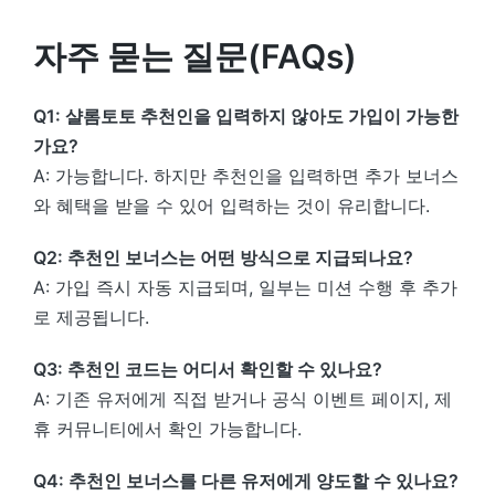
자주 묻는 질문(FAQs)
Q1: 샬롬토토 추천인을 입력하지 않아도 가입이 가능한
가요?
A: 가능합니다. 하지만 추천인을 입력하면 추가 보너스
와 혜택을 받을 수 있어 입력하는 것이 유리합니다.
Q2: 추천인 보너스는 어떤 방식으로 지급되나요?
A: 가입 즉시 자동 지급되며, 일부는 미션 수행 후 추가
로 제공됩니다.
Q3: 추천인 코드는 어디서 확인할 수 있나요?
A: 기존 유저에게 직접 받거나 공식 이벤트 페이지, 제
휴 커뮤니티에서 확인 가능합니다.
Q4: 추천인 보너스를 다른 유저에게 양도할 수 있나요?