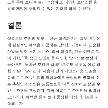
도를 통해 보다 빠르게 적응하고, 다양한 보너스를 활
용해 게임에 몰입할 수 있는 기회를 잡을 수 있다.
결론
샬롬토토 추천인 제도는 신규 회원과 기존 회원 모두에
게 실질적인 혜택을 제공하는 강력한 기능이다. 단순한
가입을 넘어 초기 보너스, 입금 리워드, 전용 이벤트 참
여 기회, VIP 승급 포인트 등 다양한 방식으로 보상이
돌아오며, 올바른 추천인 입력만으로도 플랫폼 이용 경
험의 질이 달라진다. 사용자 간의 자연스러운 연결을
통해 토토 커뮤니티의 활성화에도 긍정적인 영향을 주
는 추천인 시스템은 샬롬토토를 더욱 신뢰하고 즐길 수
있는 환경을 조성한다. 지금 샬롬토토 추천인을 입력하
고, 다양한 혜택을 통해 보다 풍성한 베팅 라이프를 시
작해보자.