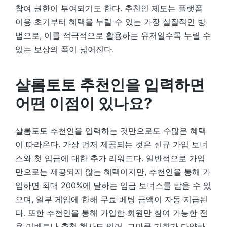
참여 권한이 부여되기도 한다. 추천인 제도는 플랫폼
이용 초기부터 혜택을 누릴 수 있는 가장 실질적인 방
법으로, 이를 적극적으로 활용하는 유저일수록 누릴 수
있는 보상의 폭이 넓어진다.
샬롬토토 추천인을 입력하면
어떤 이점이 있나요?
샬롬토토 추천인을 입력하는 것만으로도 수많은 혜택
이 따라온다. 가장 먼저 제공되는 것은 신규 가입 보너
스와 첫 입금에 대한 추가 리워드다. 일반적으로 가입
만으로는 제공되지 않는 혜택이지만, 추천인을 통해 가
입하면 최대 200%에 달하는 입금 보너스를 받을 수 있
으며, 일부 게임에 한해 무료 베팅 금액이 자동 지급된
다. 또한 추천인을 통해 가입한 회원만 참여 가능한 전
용 이벤트나 추첨 행사도 있어, 그만큼 기회가 다양하