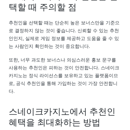
택할 때 주의할 점
추천인을 선택할 때는 단순히 높은 보너스만을 기준으
로 결정하지 않는 것이 좋습니다. 신뢰할 수 있는 추천
인인지, 실제로 게임 정보를 제공하고 도움을 줄 수 있
는 사람인지 확인하는 것이 중요합니다.
또한, 너무 과도한 보너스나 의심스러운 홍보 문구를
사용하는 추천인은 피하는 것이 안전합니다. 스네이크
카지노는 정식 라이선스를 보유하고 있는 플랫폼이므
로, 공식 추천인을 통해 가입하는 것이 가장 안전합니
다.
스네이크카지노에서 추천인
혜택을 최대화하는 방법