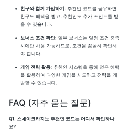
친구와 함께 가입하기:
추천인 코드를 공유하면
친구도 혜택을 받고, 추천인도 추가 포인트를 받
을 수 있습니다.
보너스 조건 확인:
일부 보너스는 일정 조건 충족
시에만 사용 가능하므로, 조건을 꼼꼼히 확인해
야 합니다.
게임 전략 활용:
추천인 시스템을 통해 얻은 혜택
을 활용하여 다양한 게임을 시도하고 전략을 개
발할 수 있습니다.
FAQ (자주 묻는 질문)
Q1. 스네이크카지노 추천인 코드는 어디서 확인하나
요?