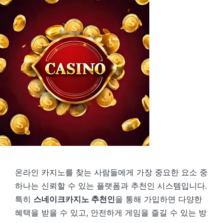
온라인 카지노를 찾는 사람들에게 가장 중요한 요소 중
하나는 신뢰할 수 있는 플랫폼과 추천인 시스템입니다.
특히
스네이크카지노 추천인
을 통해 가입하면 다양한
혜택을 받을 수 있고, 안전하게 게임을 즐길 수 있는 방