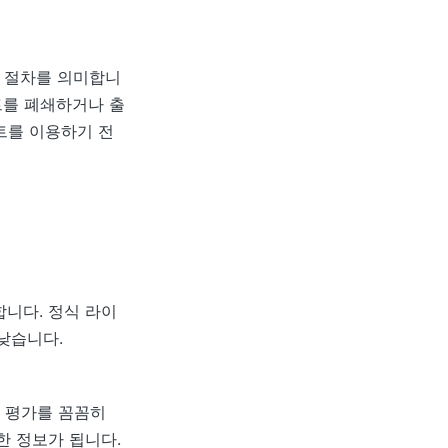
 절차를 의미합니
트를 폐쇄하거나 출
트를 이용하기 전
니다. 정식 라이
낮습니다.
와 평가를 꼼꼼히
한 정보가 됩니다.