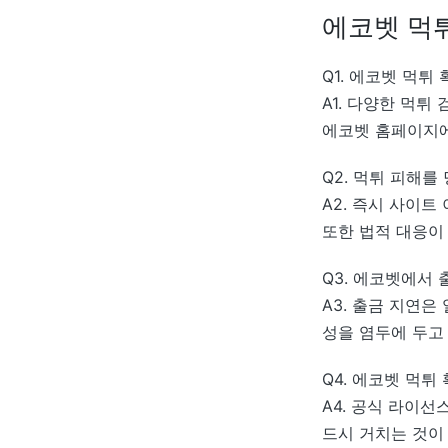
에코벳 먹튀
Q1. 에코벳 먹튀
A1. 다양한 먹튀
에코벳 홈페이지에
Q2. 먹튀 피해를
A2. 즉시 사이
또한 법적 대응이
Q3. 에코벳에서
A3. 출금 지연은
성을 염두에 두고
Q4. 에코벳 먹튀
A4. 공식 라이선
드시 거치는 것이