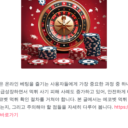
은 온라인 베팅을 즐기는 사용자들에게 가장 중요한 과정 중 하
 급성장하면서 먹튀 사기 피해 사례도 증가하고 있어, 안전하게
코벳 먹튀 확인 절차를 거쳐야 합니다. 본 글에서는 에코벳 먹튀
하는지, 그리고 주의해야 할 점들을 자세히 다루어 봅니다.
https:
g/ 바로가기