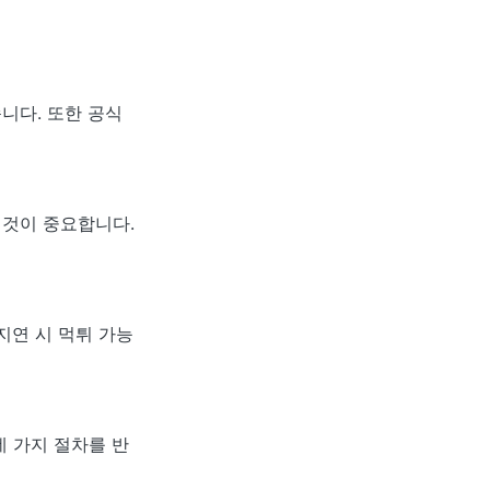
니다. 또한 공식
 것이 중요합니다.
지연 시 먹튀 가능
네 가지 절차를 반