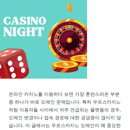
온라인 카지노를 이용하다 보면 가장 혼란스러운 부분
중 하나가 바로 도메인 문제입니다. 특히 우르스카지노
처럼 이용자들 사이에서 자주 언급되는 플랫폼의 경우,
도메인 변경이나 접속 경로에 대한 궁금증이 끊이지 않
습니다. 이 글에서는 우르스카지노 도메인이 왜 중요한