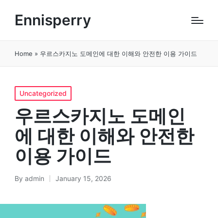
Ennisperry
Home
»
우르스카지노 도메인에 대한 이해와 안전한 이용 가이드
Posted
Uncategorized
in
우르스카지노 도메인
에 대한 이해와 안전한
이용 가이드
By
admin
January 15, 2026
Posted
by