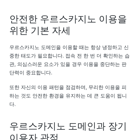
안전한 우르스카지노 이용을
위한 기본 자세
우르스카지노 도메인을 이용할 때는 항상 냉정하고 신
중한 태도가 필요합니다. 접속 전 한 번 더 확인하는 습
관, 의심스러운 요소가 있을 경우 이용을 중단하는 판
단력이 중요합니다.
또한 자신의 이용 패턴을 점검하며, 무리한 이용을 피
하는 것도 안전한 환경을 유지하는 데 큰 도움이 됩니
다.
우르스카지노 도메인과 장기
이용자 관점