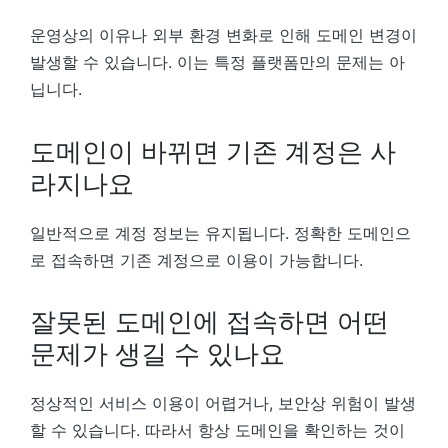
운영상의 이유나 외부 환경 변화로 인해 도메인 변경이
발생할 수 있습니다. 이는 특정 플랫폼만의 문제는 아
닙니다.
도메인이 바뀌면 기존 계정은 사
라지나요
일반적으로 계정 정보는 유지됩니다. 정확한 도메인으
로 접속하면 기존 계정으로 이용이 가능합니다.
잘못된 도메인에 접속하면 어떤
문제가 생길 수 있나요
정상적인 서비스 이용이 어렵거나, 보안상 위험이 발생
할 수 있습니다. 따라서 항상 도메인을 확인하는 것이