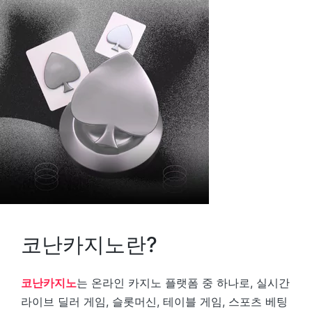
코난카지노란?
코난카지노
는 온라인 카지노 플랫폼 중 하나로, 실시간
라이브 딜러 게임, 슬롯머신, 테이블 게임, 스포츠 베팅