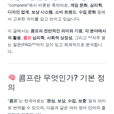
“complete”에서 비롯된 축약어로,
게임 문화
,
심리학
,
디자인 업계
,
보상 시스템
,
소비 트렌드
,
수집 문화
등에
서 고유한 의미를 갖고 쓰이고 있습니다.
이 글에서는
콤프의 전반적인 의미와 기원
,
각 분야에서
의 활용
,
콤프
심리학
,
사회적 상징성
, 그리고 **자주 묻
는 질문(FAQ)**까지 깊이 있고 체계적으로 분석합니
다.
콤프란 무엇인가? 기본 정
의
“
콤프
“는 한국어로는
‘완성, 보상, 수집, 보충’
등의 의미
로 번역될 수 있으며, 다음과 같은 여러 영어 단어의 줄