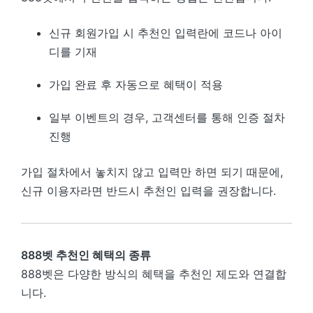
신규 회원가입 시 추천인 입력란에 코드나 아이
디를 기재
가입 완료 후 자동으로 혜택이 적용
일부 이벤트의 경우, 고객센터를 통해 인증 절차
진행
가입 절차에서 놓치지 않고 입력만 하면 되기 때문에,
신규 이용자라면 반드시 추천인 입력을 권장합니다.
888벳 추천인 혜택의 종류
888벳은 다양한 방식의 혜택을 추천인 제도와 연결합
니다.