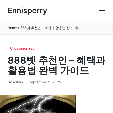
Ennisperry
Home
»
888벳 추천인 – 혜택과 활용법 완벽 가이드
Posted
Uncategorized
in
888벳 추천인 – 혜택과
활용법 완벽 가이드
By
admin
September 9, 2025
Posted
by