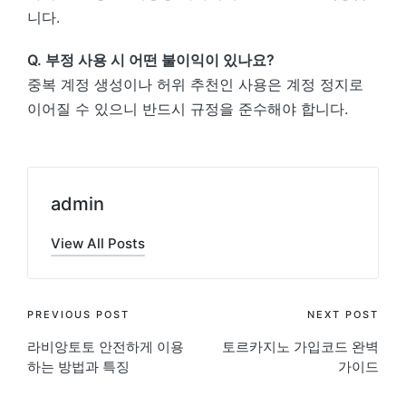
니다.
Q. 부정 사용 시 어떤 불이익이 있나요?
중복 계정 생성이나 허위 추천인 사용은 계정 정지로
이어질 수 있으니 반드시 규정을 준수해야 합니다.
admin
View All Posts
Post
PREVIOUS POST
NEXT POST
라비앙토토 안전하게 이용
토르카지노 가입코드 완벽
navigation
하는 방법과 특징
가이드