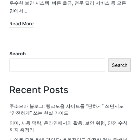
우수한 보안 시스템, 빠른 출금, 전문 딜러 서비스 등 모든
면에서…
Read More
Search
Search
Recent Posts
주소모아 블로그: 링크모음 사이트를 “편하게” 쓰면서도
“안전하게” 쓰는 현실 가이드
의미, 사용 맥락, 온라인에서의 활용, 보안 위험, 안전 수칙
까지 총정리
사이트 모음 완벽 가이드: 효율적이고 안전한 정보 탐색법