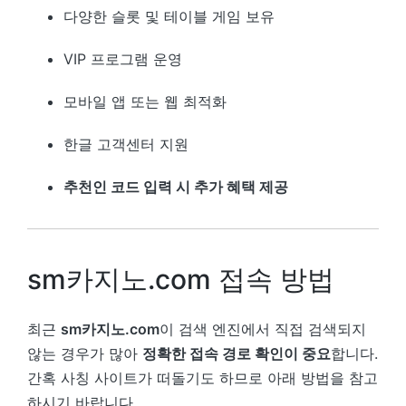
다양한 슬롯 및 테이블 게임 보유
VIP 프로그램 운영
모바일 앱 또는 웹 최적화
한글 고객센터 지원
추천인 코드 입력 시 추가 혜택 제공
sm카지노.com 접속 방법
최근
sm카지노.com
이 검색 엔진에서 직접 검색되지
않는 경우가 많아
정확한 접속 경로 확인이 중요
합니다.
간혹 사칭 사이트가 떠돌기도 하므로 아래 방법을 참고
하시기 바랍니다.